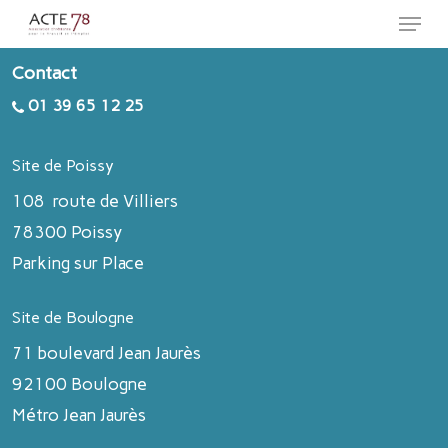
Menu
Skip
to
Close
Contact
main
Menu
01 39 65 12 25
content
Site de Poissy
108 route de Villiers
78300 Poissy
Parking sur Place
Site de Boulogne
71 boulevard Jean Jaurès
92100 Boulogne
Métro Jean Jaurès