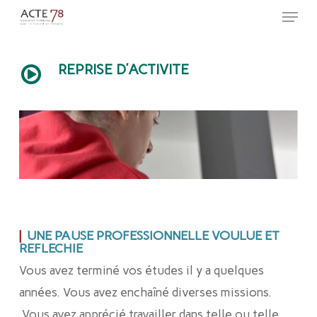
Menu
Skip
to
Close
main
Menu
REPRISE D’ACTIVITE
content
|
UNE PAUSE PROFESSIONNELLE VOULUE ET
REFLECHIE
Vous avez terminé vos études il y a quelques
années. Vous avez enchaîné diverses missions.
Vous avez apprécié travailler dans telle ou telle