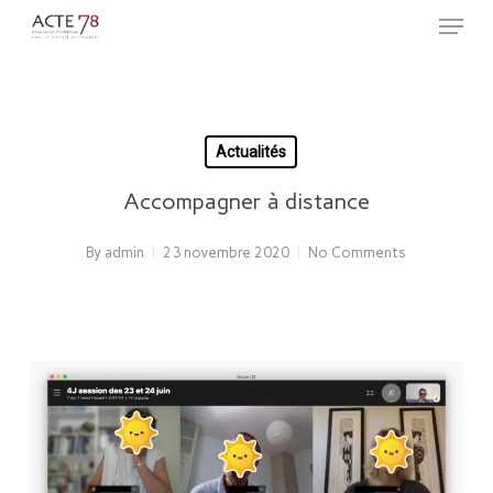
Menu
Skip
to
Close
main
Menu
content
Actualités
Accompagner à distance
By
admin
23 novembre 2020
No Comments