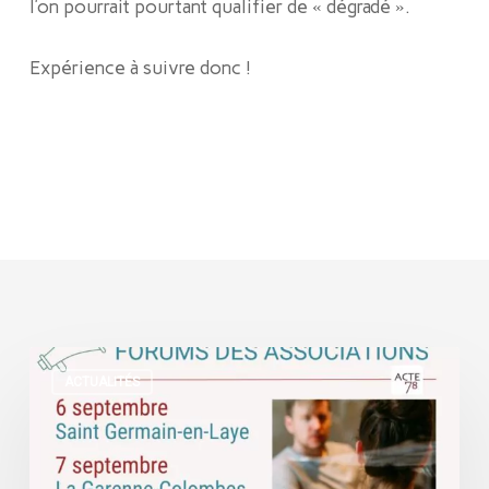
l’on pourrait pourtant qualifier de « dégradé ».
Expérience à suivre donc !
Retrouvons
ACTUALITÉS
nous
sur
les