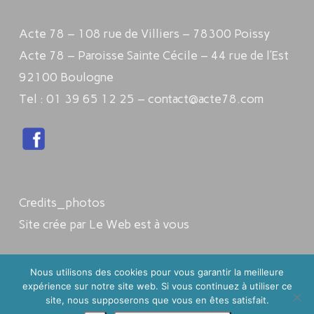
Acte 78 – 108 rue de Villiers – 78300 Poissy
Acte 78 – Paroisse Sainte Cécile – 44 rue de l’Est
92100 Boulogne
Tel : 01 39 65 12 25 – contact@acte78.com
Credits_photos
Site crée par Le Web est à vous
Nous utilisons des cookies pour vous garantir la meilleure
©2025 Acte78
expérience sur notre site web. Si vous continuez à utiliser ce
site, nous supposerons que vous en êtes satisfait.