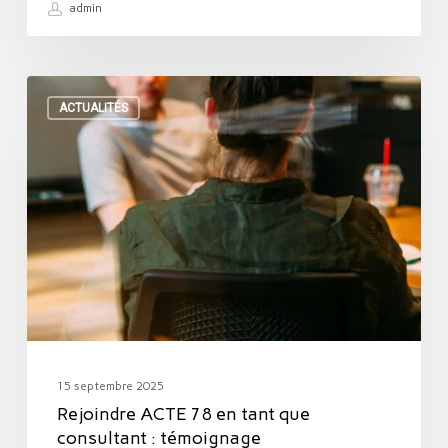
admin
Rejoindre
ACTUALITÉS
ACTE
78
en
tant
que
consultant
:
témoignage
15 septembre 2025
Rejoindre ACTE 78 en tant que
consultant : témoignage