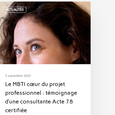
e
ACTUALITÉS
BTI
œur
u
rojet
rofessionnel
émoignage
’une
5 septembre 2025
onsultante
Le MBTI cœur du projet
cte
professionnel : témoignage
78
d’une consultante Acte 78
ertifiée
certifiée