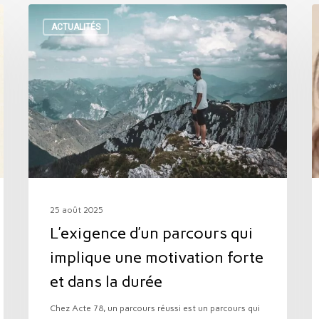
L’exigence
L
ACTUALITÉS
d’un
M
parcours
c
qui
d
implique
p
une
p
motivation
:
forte
t
et
d
25 août 2025
dans
c
L’exigence d’un parcours qui
la
A
implique une motivation forte
durée
et dans la durée
c
Chez Acte 78, un parcours réussi est un parcours qui