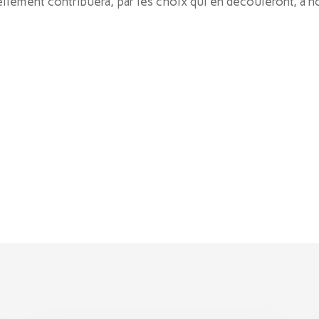
ement contribuera, par les choix qui en découleront, à nou