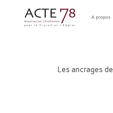
Skip
to
A propos
main
content
Les ancrages de 