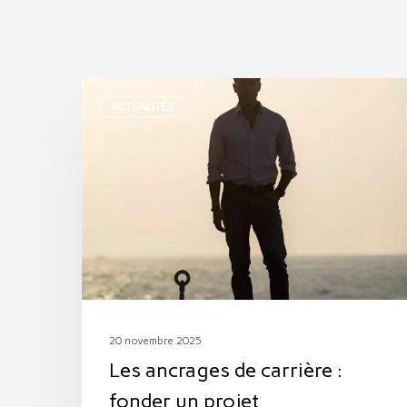
Les
ACTUALITÉS
ancrages
de
carrière
:
fonder
un
projet
professionnel
20 novembre 2025
sur
Les ancrages de carrière :
des
fonder un projet
motivations