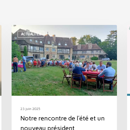
Notre
R
ACTUALITÉS
rencontre
n
de
s
l’été
l
et
f
un
d
nouveau
a
président
e
s
23 juin 2025
Notre rencontre de l’été et un
nouveau président