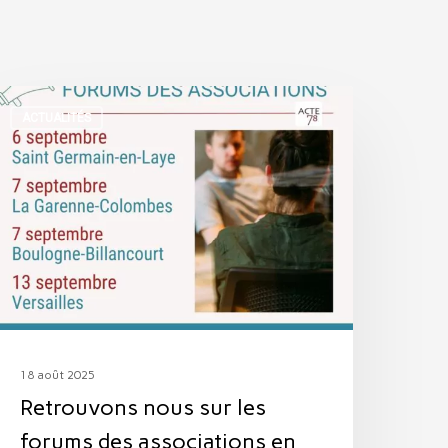
etrouvons
ACTUALITÉS
ous
ur
es
orums
es
ssociations
n
eptembre
18 août 2025
Retrouvons nous sur les
forums des associations en