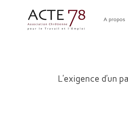
Skip
to
A propos
main
content
L’exigence d’un pa