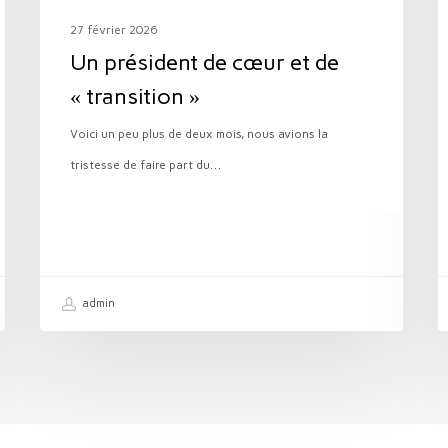
d
27 février 2026
c
Un président de cœur et de
A
« transition »
c
Voici un peu plus de deux mois, nous avions la
tristesse de faire part du…
admin