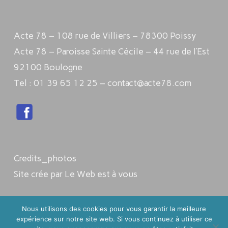
Acte 78 – 108 rue de Villiers – 78300 Poissy
Acte 78 – Paroisse Sainte Cécile – 44 rue de l’Est
92100 Boulogne
Tel : 01 39 65 12 25 – contact@acte78.com
Credits_photos
Site crée par Le Web est à vous
Nous utilisons des cookies pour vous garantir la meilleure
©2025 Acte78
expérience sur notre site web. Si vous continuez à utiliser ce