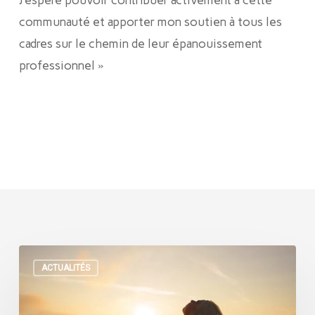
J’espère pouvoir contribuer activement à cette
communauté et apporter mon soutien à tous les
cadres sur le chemin de leur épanouissement
professionnel »
L\’accompagnement
ACTUALITÉS
délicat
des