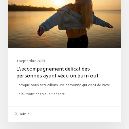
personnes
ayant
vécu
un
burn
out
1 septembre 2025
L\’accompagnement délicat des
personnes ayant vécu un burn out
Lorsque nous accueillons une personne qui vient de vivre
un burnout et en subit encore…
admin