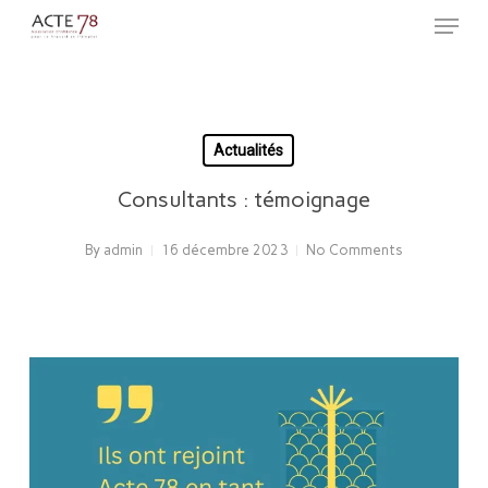
Menu
Skip
to
Close
main
Menu
content
Actualités
Consultants : témoignage
By
admin
16 décembre 2023
No Comments